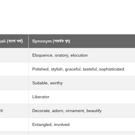
i (বাংলা অর্থ)
Synonym (সমার্থক শব্দ)
Eloquence, oratory, elocution
Polished, stylish, graceful, tasteful, sophisticated.
Suitable, worthy
Liberator
রা
Decorate, adorn, ornament, beautify
Entangled, involved