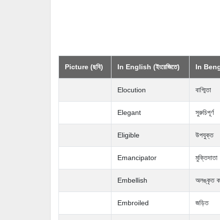
Picture (ছবি)
In English (ইংরেজিতে)
In Bengal
Elocution
বাগ্মিতা
Elegant
সুরুচিপূর্ণ
Eligible
উপযুক্ত
Emancipator
মুক্তিদাতা
Embellish
অলঙ্কৃত ক
Embroiled
জড়িত