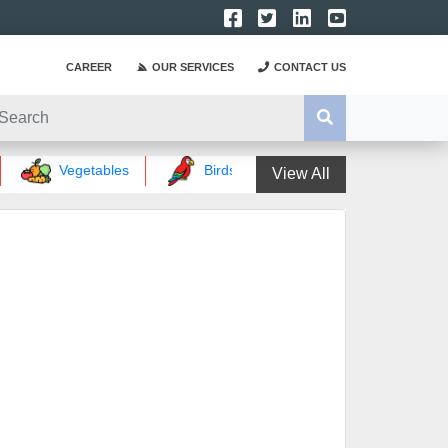
CAREER
OUR SERVICES
CONTACT US
Vegetables
Birds words
Magical words
View All