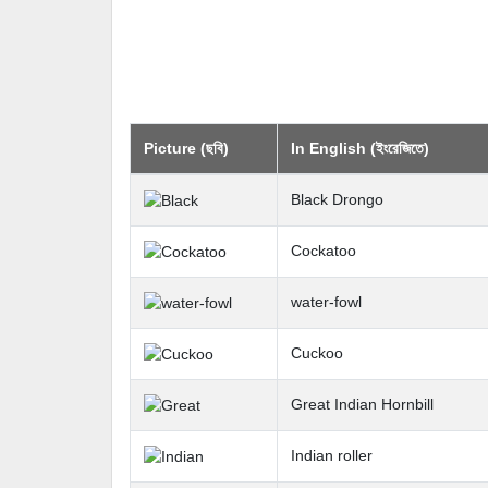
Picture (ছবি)
In English (ইংরেজিতে)
Black Drongo
Cockatoo
water-fowl
Cuckoo
Great Indian Hornbill
Indian roller