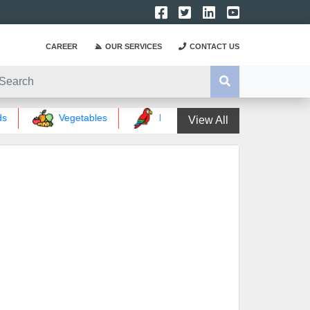
CAREER
OUR SERVICES
CONTACT US
Vegetables
Birds words
Magical wor
View All