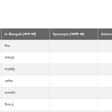
In Bengali (বাংলা অর্থ)
Synonym (সমার্থক শব্দ)
Antonym
ফিঙে
কাকাতুয়া
পানকৌড়ি
কোকিল
ধনেশপাখি
নীলকণ্ঠ