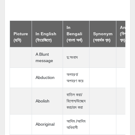
In
Anton
Picture
In English
Bengali
Synonym
(বিপরীতার্
(ছবি)
(ইংরেজিতে)
(বাংলা অর্থ)
(সমার্থক শব্দ)
শব্দ)
A Blunt
দু:সংবাদ
message
অপহরণ/
Abduction
অপহরণ করে
বাতিল করা/
Abolish
বিলোপ/উচ্ছেদ
করা/রদ করা
আদিম /আদিম
Aboriginal
অধিবাসী