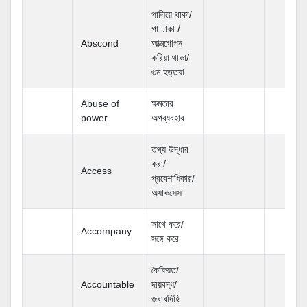
পালিয়ে থাকা/
গা ঢাকা /
Abscond
আত্মগোপন
করিয়া থাকা/
গুম হত্তয়া
Abuse of
ক্ষমতার
power
অপব্যবহার
তথ্য উদ্ধার
করা/
Access
প্রবেশাধিকার/
অ্যাকসেস
সাথে করে/
Accompany
সঙ্গে করে
কৈফিয়ত/
Accountable
দায়বদ্ধ/
জবাবদিহি