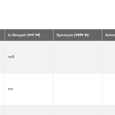
In Bengali (বাংলা অর্থ)
Synonym (সমার্থক শব্দ)
Antony
আংটি
বালা