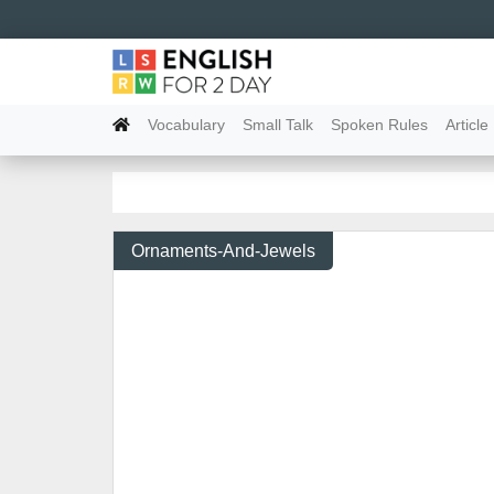
Vocabulary
Small Talk
Spoken Rules
Article
Ornaments-And-Jewels