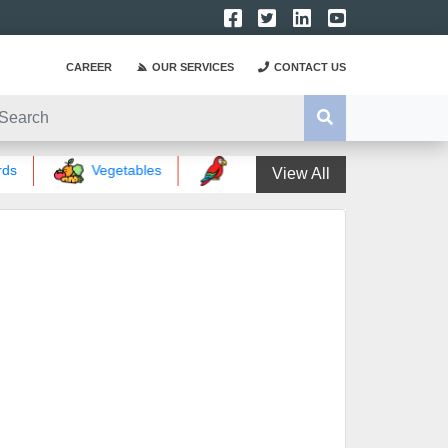
CAREER
OUR SERVICES
CONTACT US
Vegetables
Birds words
Magical wor
View All