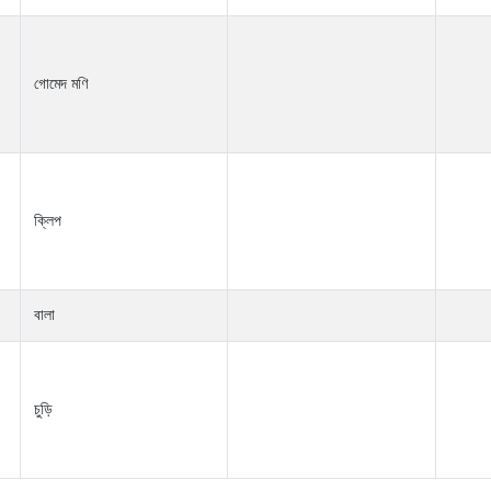
গোমেদ মণি
ক্লিপ
বালা
চুড়ি