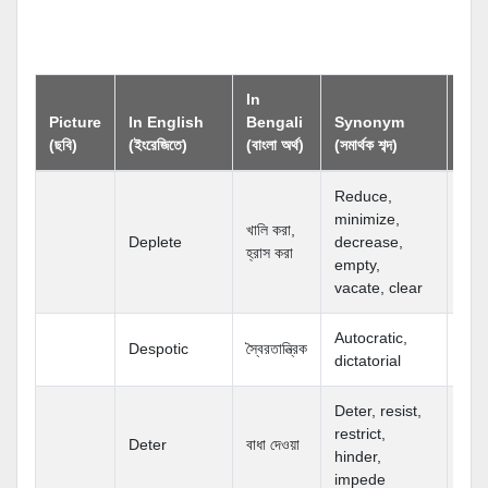
In
An
Picture
In English
Bengali
Synonym
(বিপর
(ছবি)
(ইংরেজিতে)
(বাংলা অর্থ)
(সমার্থক শব্দ)
শব্দ)
Reduce,
minimize,
খালি করা,
Deplete
decrease,
হ্রাস করা
empty,
vacate, clear
Autocratic,
Despotic
স্বৈরতান্ত্রিক
dictatorial
Deter, resist,
restrict,
Deter
বাধা দেওয়া
hinder,
impede