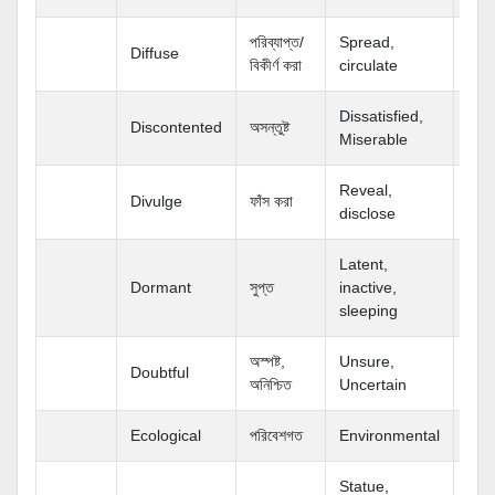
পরিব্যাপ্ত/
Spread,
Diffuse
বিকীর্ণ করা
circulate
Dissatisfied,
Discontented
অসন্তুষ্ট
Miserable
Reveal,
Divulge
ফাঁস করা
disclose
Latent,
Dormant
সুপ্ত
inactive,
sleeping
অস্পষ্ট,
Unsure,
Doubtful
অনিশ্চিত
Uncertain
Ecological
পরিবেশগত
Environmental
Statue,