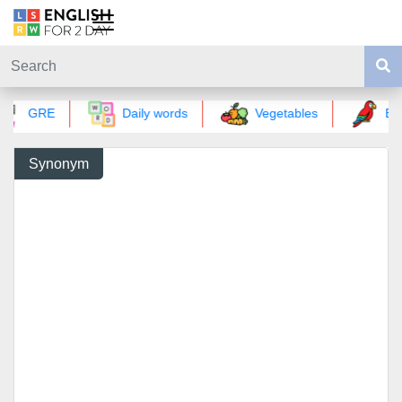
GRE
Daily words
Vegetables
Bird
Synonym