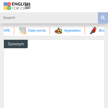
GRE
Daily words
Vegetables
Birds 
Synonym