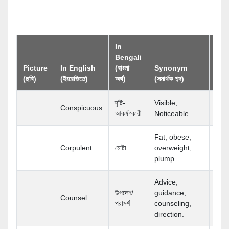
In
Bengali
An
Picture
In English
(বাংলা
Synonym
(বিপর
(ছবি)
(ইংরেজিতে)
অর্থ)
(সমার্থক শব্দ)
শব্দ)
দৃষ্টি-
Visible,
Conspicuous
আকর্ষণকারী
Noticeable
Fat, obese,
Corpulent
মোটা
overweight,
plump.
Advice,
উপদেশ/
guidance,
Counsel
পরামর্শ
counseling,
direction.