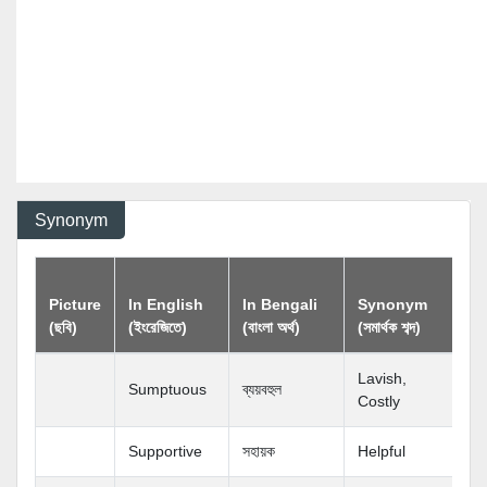
Synonym
A
Picture
In English
In Bengali
Synonym
(ব
(ছবি)
(ইংরেজিতে)
(বাংলা অর্থ)
(সমার্থক শব্দ)
শব্
Lavish,
Sumptuous
ব্যয়বহুল
Costly
Supportive
সহায়ক
Helpful