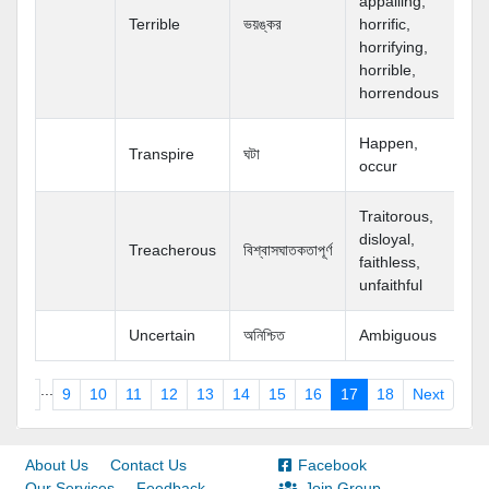
appalling,
Terrible
ভয়ঙ্কর
horrific,
horrifying,
horrible,
horrendous
Happen,
Transpire
ঘটা
occur
Traitorous,
disloyal,
Treacherous
বিশ্বাসঘাতকতাপূর্ণ
faithless,
unfaithful
Uncertain
অনিশ্চিত
Ambiguous
...
1
2
9
10
11
12
13
14
15
16
17
18
Next
About Us
Contact Us
Facebook
Our Services
Feedback
Join Group