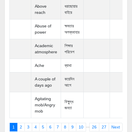
Above
ধরাছোয়ার
reach
বাইরে
Abuse of
ক্ষমতার
power
অপব্যবাহার
Academic
শিক্ষার
atmosphere
পরিবেশ
Ache
ব্যাথা
A couple of
কয়েদিন
days ago
আগে
Agitating
বিক্ষুুদ্ধ
mob/Angry
জনতা
mob
...
ious
1
2
3
4
5
6
7
8
9
10
26
27
Next