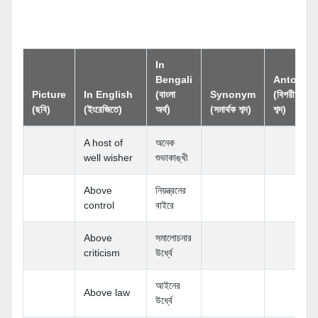
In
Bengali
Antonym
Picture
In English
(বাংলা
Synonym
(বিপরীতার্থক
(ছবি)
(ইংরেজিতে)
অর্থ)
(সমার্থক শব্দ)
শব্দ)
A host of
অনেক
well wisher
শুভাকাঙ্খী
Above
নিয়ন্ত্রনের
control
বাইরে
Above
সমালোচনার
criticism
উর্ধ্বে
আইনের
Above law
উর্ধ্বে