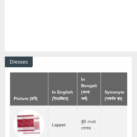
Dresses
In
Bengali
A
In English
(বাংলা
Synonym
(বি
Picture (ছবি)
(ইংরেজিতে)
অর্থ)
(সমার্থক শব্দ)
শব্দ
কুঁচি দেওয়া
Lappet
পোশাক