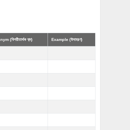
ym (বিপরীতার্থক শব্দ)
Example (উদাহরণ)