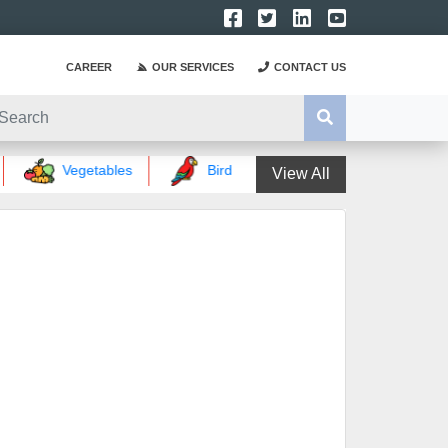
CAREER
OUR SERVICES
CONTACT US
Vegetables
Birds words
Magical words
View All