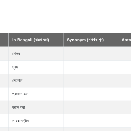
In Bengali (বাংলা অর্থ)
Synonym (সমার্থক শব্দ)
Anton
নোঙ্গর
সুরম
সেঁকোবি
প্রসংসা করা
বরাদ্দ করা
তারকাসন্ধীয